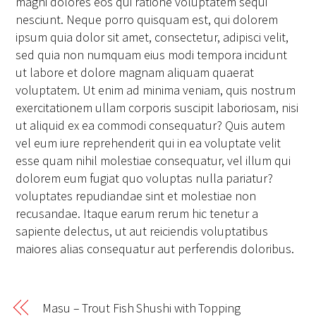
magni dolores eos qui ratione voluptatem sequi
nesciunt. Neque porro quisquam est, qui dolorem
ipsum quia dolor sit amet, consectetur, adipisci velit,
sed quia non numquam eius modi tempora incidunt
ut labore et dolore magnam aliquam quaerat
voluptatem. Ut enim ad minima veniam, quis nostrum
exercitationem ullam corporis suscipit laboriosam, nisi
ut aliquid ex ea commodi consequatur? Quis autem
vel eum iure reprehenderit qui in ea voluptate velit
esse quam nihil molestiae consequatur, vel illum qui
dolorem eum fugiat quo voluptas nulla pariatur?
voluptates repudiandae sint et molestiae non
recusandae. Itaque earum rerum hic tenetur a
sapiente delectus, ut aut reiciendis voluptatibus
maiores alias consequatur aut perferendis doloribus.
Masu – Trout Fish Shushi with Topping