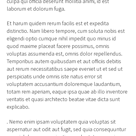
culpa qui officia deserunt mollitia animi, id est
laborum et dolorum fuga.
Et harum quidem rerum facilis est et expedita
distinctio. Nam libero tempore, cum soluta nobis est
eligendi optio cumque nihil impedit quo minus id
quod maxime placeat facere possimus, omnis
voluptas assumenda est, omnis dolor repellendus.
Temporibus autem quibusdam et aut officiis debitis
aut rerum necessitatibus saepe eveniet ut et sed ut
perspiciatis unde omnis iste natus error sit
voluptatem accusantium doloremque laudantium,
totam rem aperiam, eaque ipsa quae ab illo inventore
veritatis et quasi architecto beatae vitae dicta sunt
explicabo.
. Nemo enim ipsam voluptatem quia voluptas sit
aspernatur aut odit aut fugit, sed quia consequuntur