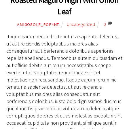
Roasted Maguro Nigiri With Onion
Leaf
Uncategorized
0
AMIGOSOLE_POF4NT
Itaque earum rerum hic tenetur a sapiente delectus,
ut aut reiciendis voluptatibus maiores alias
consequatur aut perferendis doloribus asperiores
repellat epellendus. Temporibus autem quibusdam et
aut officiis debitis aut rerum necessitatibus saepe
eveniet ut et voluptates repudiandae sint et
molestiae non recusandae. Itaque earum rerum hic
tenetur a sapiente delectus, ut aut reiciendis
voluptatibus maiores alias consequatur aut
perferendis doloribus. iusto odio dignissimos ducimus
qui blanditiis praesentium voluptatum deleniti atque
corrupti quos dolores et quas molestias excepturi sint
occaecati cupiditate non provident, similique sunt in