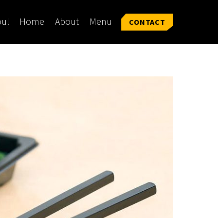
oul
Home
About
Menu
CONTACT