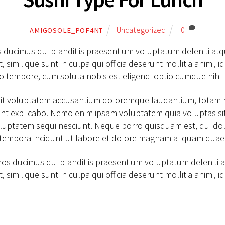
Uncategorized
0
AMIGOSOLE_POF4NT
s ducimus qui blanditiis praesentium voluptatum deleniti at
t, similique sunt in culpa qui officia deserunt mollitia animi
ero tempore, cum soluta nobis est eligendi optio cumque nihil
r sit voluptatem accusantium doloremque laudantium, totam 
 sunt explicabo. Nemo enim ipsam voluptatem quia voluptas sit
luptatem sequi nesciunt. Neque porro quisquam est, qui dol
i tempora incidunt ut labore et dolore magnam aliquam quae
mos ducimus qui blanditiis praesentium voluptatum deleniti 
t, similique sunt in culpa qui officia deserunt mollitia animi