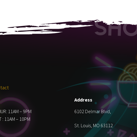
tact
Address
HUR: 11AM – 9PM
6102 Delmar Blvd,
T : 11AM – 10PM
St. Louis, MO 63112