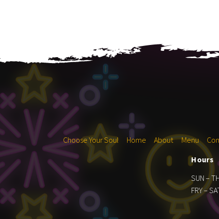
Choose Your Soul
Home
About
Menu
Con
Hours
SUN – T
FRY – SA